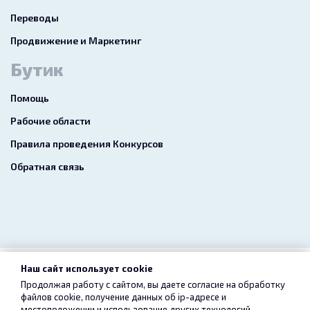
Переводы
Продвижение и Маркетинг
Бутик
Помощь
Рабочие области
Правила проведения Конкурсов
Обратная связь
Наш сайт использует cookie
2026 freelance.boutique
Продолжая работу с сайтом, вы даете согласие на обработку
файлов cookie, получение данных об
ip-адресе
и
Пользовательское соглашение
Конфиденциальность
местоположении и использование других технологий,