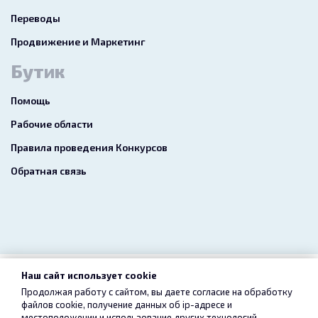
Переводы
Продвижение и Маркетинг
Бутик
Помощь
Рабочие области
Правила проведения Конкурсов
Обратная связь
Наш сайт использует cookie
2026 freelance.boutique
Продолжая работу с сайтом, вы даете согласие на обработку
файлов cookie, получение данных об
ip-адресе
и
Пользовательское соглашение
Конфиденциальность
местоположении и использование других технологий,