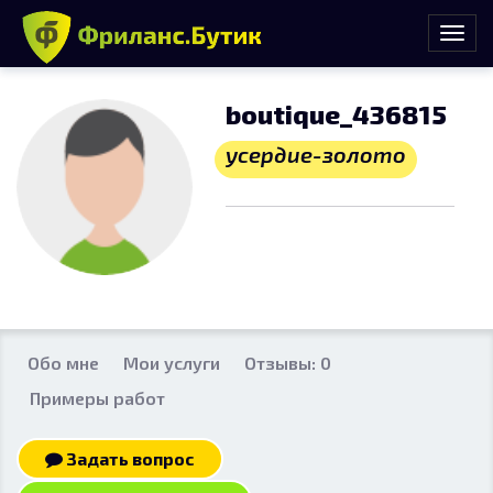
boutique_436815
усердие-золото
Обо мне
Мои услуги
Отзывы: 0
Примеры работ
Задать вопрос