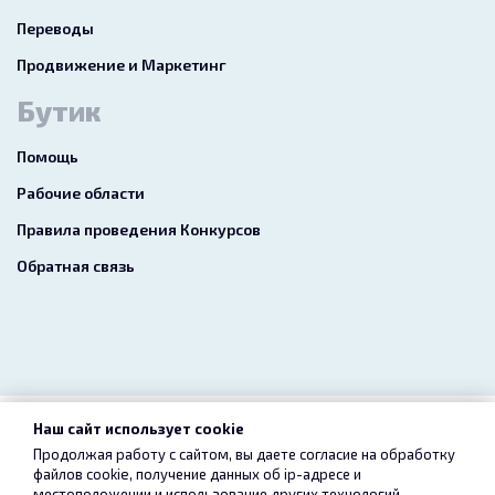
Переводы
Продвижение и Маркетинг
Бутик
Помощь
Рабочие области
Правила проведения Конкурсов
Обратная связь
Наш сайт использует cookie
2026 freelance.boutique
Продолжая работу с сайтом, вы даете согласие на обработку
файлов cookie, получение данных об
ip-адресе
и
Пользовательское соглашение
Конфиденциальность
местоположении и использование других технологий,