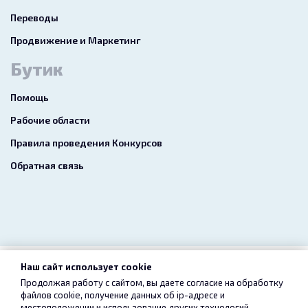
Переводы
Продвижение и Маркетинг
Бутик
Помощь
Рабочие области
Правила проведения Конкурсов
Обратная связь
Наш сайт использует cookie
2026 freelance.boutique
Продолжая работу с сайтом, вы даете согласие на обработку
файлов cookie, получение данных об
ip-адресе
и
Пользовательское соглашение
Конфиденциальность
местоположении и использование других технологий,