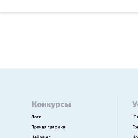
Конкурсы
У
Лого
IT
Прочая графика
Гр
Нейминг
Ко