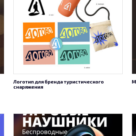
Логотип для бренда туристического
М
снаряжения