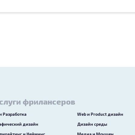
слуги фрилансеров
 и Разработка
Web и Product дизайн
афический дизайн
Дизайн среды
пирайтинг и Нейминг
Медиа и Моушен