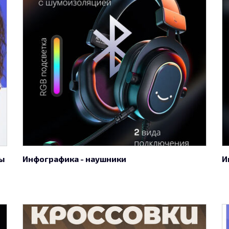
лы
Инфографика - наушники
И