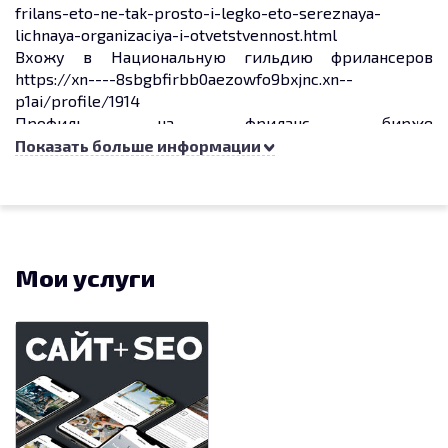
frilans-eto-ne-tak-prosto-i-legko-eto-sereznaya-
lichnaya-organizaciya-i-otvetstvennost.html
Вхожу в Национальную гильдию фрилансеров
https://xn----8sbgbfirbb0aezowfo9bxjnc.xn--
p1ai/profile/1914
Профиль на фриланс бирже
https://freelance.ru/designpolyakova
Показать больше информации
Я предлагаю:
— Современный дизайн сайта в Figma и Photoshop
— Вёрстка десктопной и мобильной версии
— Удобное управление сайтом + обучение
Мои услуги
— Реклама в Яндекс и Гугл
— Оптимизация и SEO продвижение
Стоимость разработки сайта от 80 тыс. руб.
Разработанные мною сайты:
https://zking.ru/