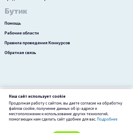
Бутик
Помощь
Рабочие области
Правила проведения Конкурсов
Обратная связь
Наш сайт использует cookie
2026 freelance.boutique
Продолжая работу с сайтом, вы даете согласие на обработку
файлов cookie, получение данных об
ip-адресе
и
Пользовательское соглашение
Конфиденциальность
местоположении и использование других технологий,
помогающих нам сделать сайт удобнее для вас.
Подробнее
Услуги
Сервис «Безопасный перевод»