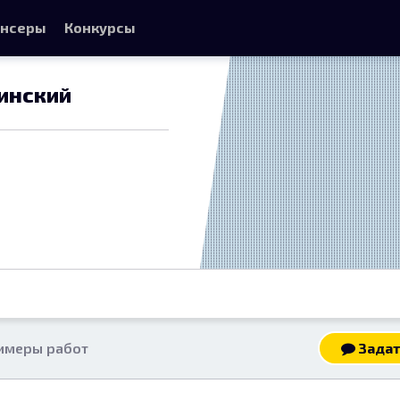
нсеры
Конкурсы
инский
имеры работ
Задат