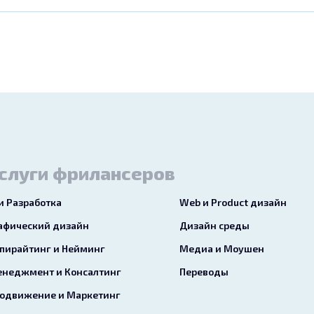
слуги фрилансеров
 и Разработка
Web и Product дизайн
афический дизайн
Дизайн среды
пирайтинг и Нейминг
Медиа и Моушен
неджмент и Консалтинг
Переводы
одвижение и Маркетинг