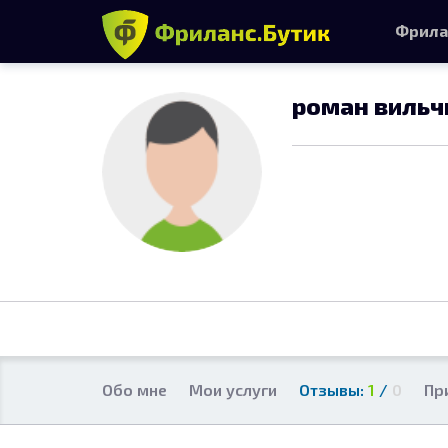
Фрила
роман вильч
Обо мне
Мои услуги
Отзывы:
1
/
0
Пр