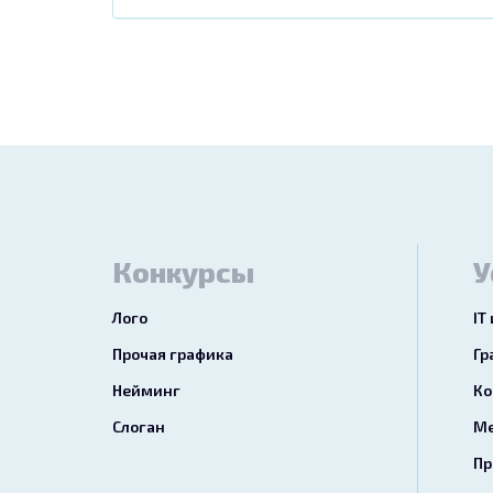
Конкурсы
У
Лого
IT
Прочая графика
Гр
Нейминг
Ко
Слоган
Ме
Пр