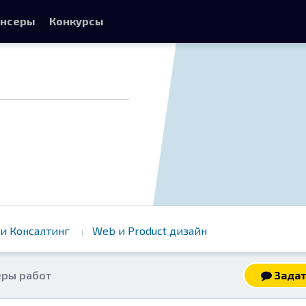
нсеры
Конкурсы
ч
и Консалтинг
Web и Product дизайн
ры работ
Задат